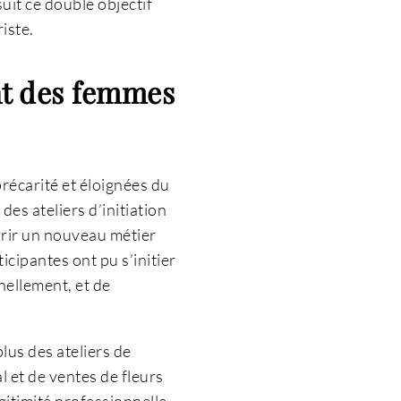
uit ce double objectif
iste.
nt des femmes
précarité et éloignées du
des ateliers d’initiation
vrir un nouveau métier
ticipantes ont pu s’initier
nnellement, et de
lus des ateliers de
l et de ventes de fleurs
gitimité professionnelle