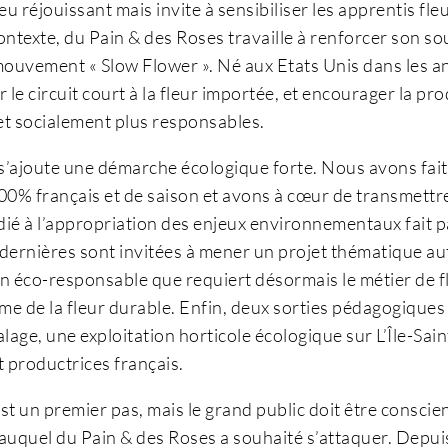
 réjouissant mais invite à sensibiliser les apprentis fleur
ntexte, du Pain & des Roses travaille à renforcer son sou
mouvement « Slow Flower ». Né aux Etats Unis dans les a
r le circuit court à la fleur importée, et encourager la 
et socialement plus responsables.
 s’ajoute une démarche écologique forte. Nous avons fait 
 100% français et de saison et avons à cœur de transmett
é à l’appropriation des enjeux environnementaux fait pa
dernières sont invitées à mener un projet thématique auto
n éco-responsable que requiert désormais le métier de fle
ème de la fleur durable. Enfin, deux sorties pédagogique
lage, une exploitation horticole écologique sur L’Île-Sai
 productrices français.
est un premier pas, mais le grand public doit être consci
 auquel du Pain & des Roses a souhaité s’attaquer. Depuis