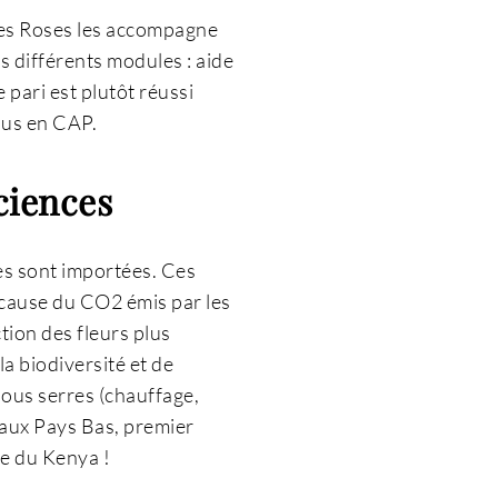
 des Roses les accompagne
rs différents modules : aide
 pari est plutôt réussi
rsus en CAP.
sciences
ées sont importées. Ces
 cause du CO2 émis par les
tion des fleurs plus
la biodiversité et de
sous serres (chauffage,
 aux Pays Bas, premier
se du Kenya !