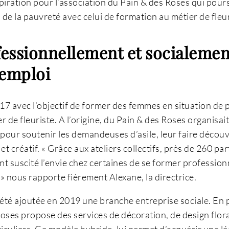
piration pour l’association du Pain & des Roses qui pours
 de la pauvreté avec celui de formation au métier de fleur
fessionnellement et socialeme
’emploi
017 avec l’objectif de former des femmes en situation de 
 de fleuriste. A l’origine, du Pain & des Roses organisait 
 pour soutenir les demandeuses d’asile, leur faire décou
t créatif. « Grâce aux ateliers collectifs, près de 260 par
 ont suscité l’envie chez certaines de se former professio
» nous rapporte fièrement Alexane, la directrice.
a été ajoutée en 2019 une branche entreprise sociale. En p
oses propose des services de décoration, de design flora
ticuliers. Ce modèle hybride, lui permet d’acquérir une lé