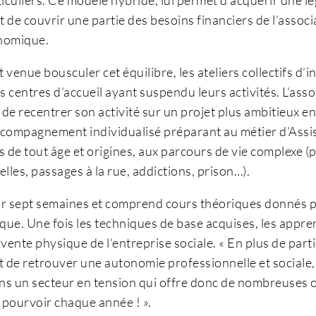
t de couvrir une partie des besoins financiers de l’associ
onomique.
st venue bousculer cet équilibre, les ateliers collectifs d’i
les centres d’accueil ayant suspendu leurs activités. L’asso
e de recentrer son activité sur un projet plus ambitieux e
compagnement individualisé préparant au métier d’Assist
s de tout âge et origines, aux parcours de vie complexe (
lles, passages à la rue, addictions, prison…).
ur sept semaines et comprend cours théoriques donnés pa
ique. Une fois les techniques de base acquises, les appre
e vente physique de l’entreprise sociale. « En plus de part
 de retrouver une autonomie professionnelle et social
ns un secteur en tension qui offre donc de nombreuses 
 pourvoir chaque année ! ».