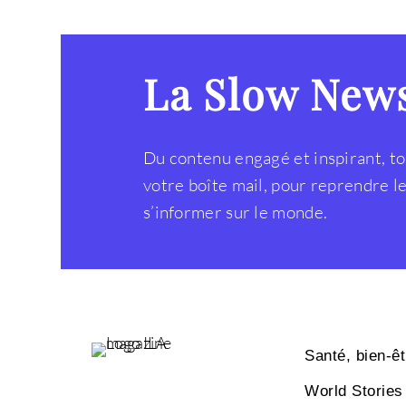
La Slow New
Du contenu engagé et inspirant, to
votre boîte mail, pour reprendre 
s’informer sur le monde.
Santé, bien-êt
World Stories