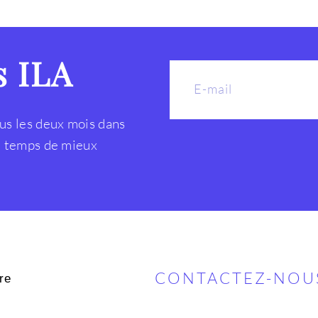
s ILA
us les deux mois dans
le temps de mieux
CONTACTEZ-NOU
re