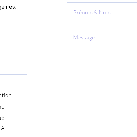
genres,
ation
ne
ue
LA