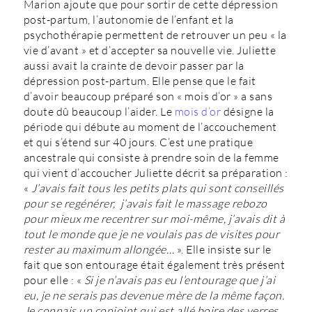
Marion ajoute que pour sortir de cette dépression
post-partum, l’autonomie de l’enfant et la
psychothérapie permettent de retrouver un peu « la
vie d’avant » et d’accepter sa nouvelle vie. Juliette
aussi avait la crainte de devoir passer par la
dépression post-partum. Elle pense que le fait
d’avoir beaucoup préparé son « mois d’or » a sans
doute dû beaucoup l’aider. Le
mois d’or
désigne la
période qui débute au moment de l’accouchement
et qui s’étend sur 40 jours. C’est une pratique
ancestrale qui consiste à prendre soin de la femme
qui vient d’accoucher Juliette décrit sa préparation :
«
J’avais fait tous les petits plats qui sont conseillés
pour se regénérer, j’avais fait le massage rebozo
pour mieux me recentrer sur moi-même, j’avais dit à
tout le monde que je ne voulais pas de visites pour
rester au maximum allongée…
». Elle insiste sur le
fait que son entourage était également très présent
pour elle : «
Si je n’avais pas eu l’entourage que j’ai
eu, je ne serais pas devenue mère de la même façon.
Je connais un conjoint qui est allé boire des verres