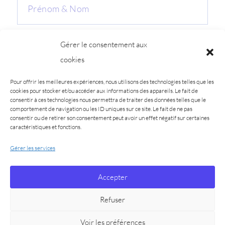
Gérer le consentement aux
cookies
Pour offrir les meilleures expériences, nous utilisons des technologies telles que les
cookies pour stocker et/ou accéder aux informations des appareils. Le fait de
consentir à ces technologies nous permettra de traiter des données telles que le
comportement de navigation ou les ID uniques sur ce site. Le fait de ne pas
consentir ou de retirer son consentement peut avoir un effet négatif sur certaines
caractéristiques et fonctions.
Gérer les services
J'ENVOIE
Accepter
Refuser
Mentions légales
-
CGU
Voir les préférences