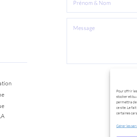
ation
Pour offrir le
ne
stocker et/ou 
permettra de 
ue
ce site. Le fa
certaines cara
LA
Gérer les ser