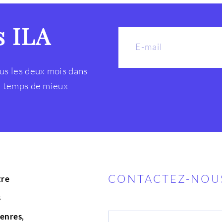
s ILA
us les deux mois dans
le temps de mieux
CONTACTEZ-NOU
tre
s
enres,