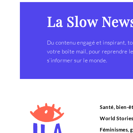
La Slow New
Du contenu engagé et inspirant, to
votre boîte mail, pour reprendre 
s’informer sur le monde.
Santé, bien-ê
World Storie
Féminismes, g