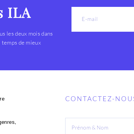
s ILA
us les deux mois dans
le temps de mieux
CONTACTEZ-NOU
re
genres,