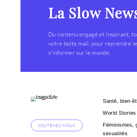
La Slow New
Du contenu engagé et inspirant, to
votre boîte mail, pour reprendre 
s’informer sur le monde.
Santé, bien-êt
World Stories
Féminismes, 
SOUTENEZ-NOUS
sexualités