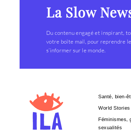
La Slow New
Du contenu engagé et inspirant, to
votre boîte mail, pour reprendre 
s’informer sur le monde.
Santé, bien-êt
World Stories
Féminismes, 
sexualités