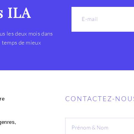
s ILA
us les deux mois dans
le temps de mieux
CONTACTEZ-NOU
re
genres,