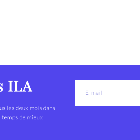
s ILA
us les deux mois dans
le temps de mieux