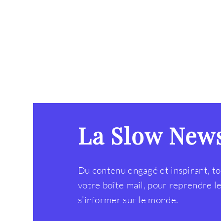
La Slow New
Du contenu engagé et inspirant, to
votre boîte mail, pour reprendre 
s’informer sur le monde.